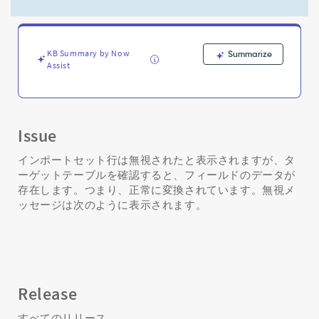
無
視
さ
れ
KB Summary by Now
Summarize
た
Assist
が、
タ
ー
ゲ
ッ
Issue
ト
テ
インポートセット行は無視されたと表示されますが、タ
ー
ーゲットテーブルを確認すると、フィールドのデータが
ブ
存在します。つまり、正常に変換されています。無視メ
ル
ッセージは次のように表示されます。
に
変
換
さ
れ
た
Release
こ
と
すべてのリリース