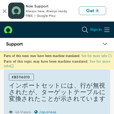
Skip
Skip
Now Support
to
to
Get it
Always here. Always ready.
page
chat
FREE — Google Play
content
Sign In
イ
Parts of this topic may have been machine translated.
See for more info
ン
Parts of this topic may have been machine translated.
See for more
ポ
info
ー
ト
KB3116010
セ
ッ
インポートセットには、行が無視
ト
されたが、ターゲットテーブルに
に
変換されたことが示されています
は、
行
が
46 Views
Japanese