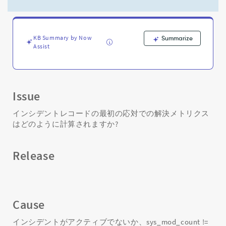
初
の
応
対
KB Summary by Now
Summarize
で
Assist
の
解
決
メ
ト
Issue
リ
ク
インシデントレコードの最初の応対での解決メトリクス
ス
はどのように計算されますか?
は
ど
の
Release
よ
う
に
計
Cause
算
さ
インシデントがアクティブでないか、sys_mod_count !=
れ