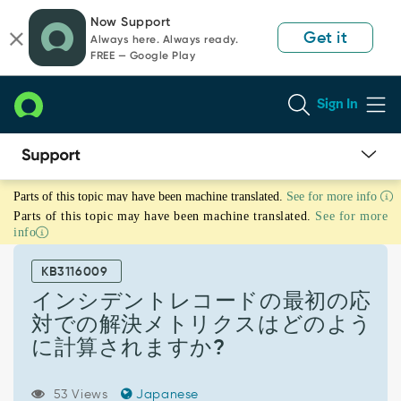
Skip
Skip
Now Support
to
to
Get it
Always here. Always ready.
page
chat
FREE — Google Play
content
Sign In
イ
Parts of this topic may have been machine translated.
See for more info
ン
Parts of this topic may have been machine translated.
See for more
シ
info
デ
ン
KB3116009
ト
レ
インシデントレコードの最初の応
コ
対での解決メトリクスはどのよう
ー
に計算されますか?
ド
の
最
53 Views
Japanese