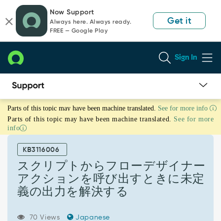
Skip
Skip
Now Support
to
to
Get it
Always here. Always ready.
page
chat
FREE — Google Play
content
Sign In
ス
Parts of this topic may have been machine translated.
See for more info
ク
Parts of this topic may have been machine translated.
See for more
リ
info
プ
ト
KB3116006
か
ら
スクリプトからフローデザイナー
フ
アクションを呼び出すときに未定
ロ
義の出力を解決する
ー
デ
ザ
70 Views
Japanese