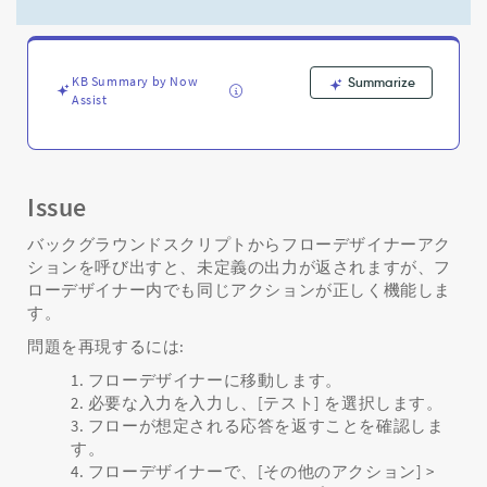
イ
ナ
ー
ア
KB Summary by Now
Summarize
ク
Assist
シ
ョ
ン
を
呼
Issue
び
出
バックグラウンドスクリプトからフローデザイナーアク
す
ションを呼び出すと、未定義の出力が返されますが、フ
と
ローデザイナー内でも同じアクションが正しく機能しま
き
す。
に
問題を再現するには:
未
定
フローデザイナーに移動します。
義
必要な入力を入力し、[テスト] を選択します。
の
フローが想定される応答を返すことを確認しま
出
す。
力
フローデザイナーで、[その他のアクション] >
を