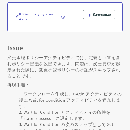
ビ
テ
ィ
KB Summary by Now
Summarize
の
Assist
承
認
は
ス
Issue
キ
ッ
変更承認ポリシーアクティビティでは、定義と回答を含
プ
むポリシー定義を設定できます。問題は、変更要求が起
さ
票された際に、変更承認ポリシーの承認がスキップされ
れ
ることです。
る
-
再現手順：
Support
and
ワークフローを作成し、Begin アクティビティの
Troubleshooting
後に Wait for Condition アクティビティを追加しま
す。
Wait for Condition アクティビティの条件を
「state is assess」に設定します。
Wait for Condition の次のステップとして Set