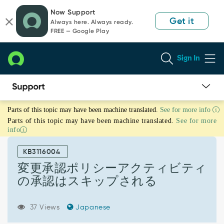
Skip
Skip
Now Support
to
to
Get it
Always here. Always ready.
page
chat
FREE — Google Play
content
Sign In
変
Parts of this topic may have been machine translated.
See for more info
更
Parts of this topic may have been machine translated.
See for more
承
info
認
ポ
KB3116004
リ
シ
変更承認ポリシーアクティビティ
ー
の承認はスキップされる
ア
ク
テ
37 Views
Japanese
ィ