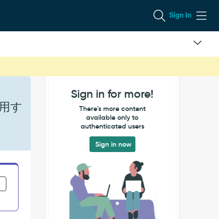
Sign In
Sign in for more!
用す
There's more content
available only to
authenticated users
Sign in now