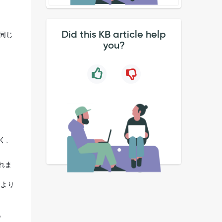
Did this KB article help
が同じ
you?
なく、
れま
」より
。