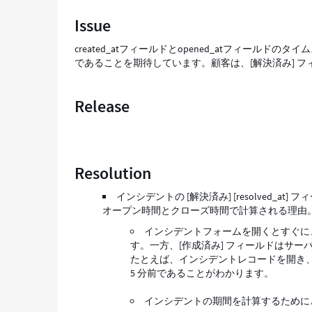
決
Issue
期
間
created_atフィールドとopened_atフィー
を
であることを期待しています。顧客は、[解決済み] 
作
成
す
Release
る
た
め
に
相
Resolution
互
作
インシデントの [解決済み] [resolved_
用
オープン時間とクローズ時間で計算される理由
す
インシデントフォームを開くとすぐに、U
る
す。一方、[作成済み] フィールドはサーバ
方
たとえば、インシデントレコードを開き、
法
5 分前であることがわかります。
-
Support
インシデントの期間を計算するために
and