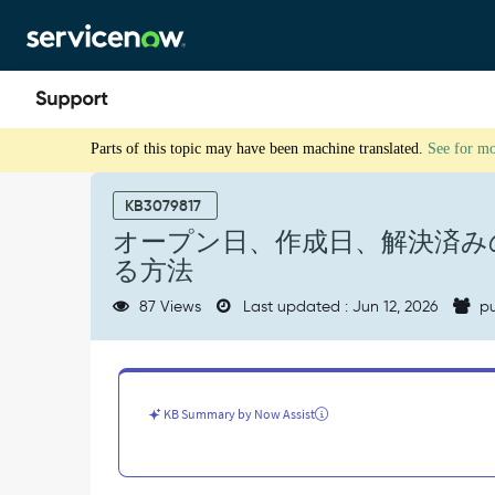
Skip
Skip
to
to
page
chat
content
オ
Parts of this topic may have been machine translated.
See for m
ー
プ
ン
KB3079817
日、
オープン日、作成日、解決済み
作
る方法
成
日、
87 Views
Last updated : Jun 12, 2026
pu
解
決
済
み
の
KB Summary by Now Assist
概
要
|
解