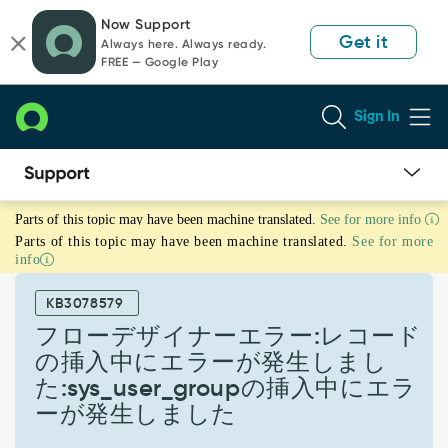
Skip
Skip
Now Support
to
to
Get it
Always here. Always ready.
page
chat
FREE — Google Play
content
Sign In
フ
Parts of this topic may have been machine translated.
See for more info
ロ
Parts of this topic may have been machine translated.
See for more
ー
info
デ
ザ
KB3078579
イ
ナ
フローデザイナーエラー:レコード
ー
の挿入中にエラーが発生しまし
エ
た:sys_user_groupの挿入中にエラ
ラ
ーが発生しました
ー:
レ