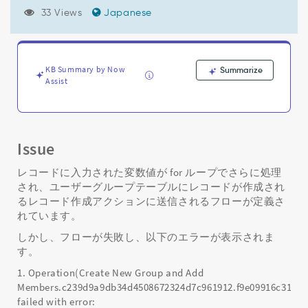
コ
33 Views
Japanese
ー
ド
の
挿
入
KB Summary by Now
Summarize
Assist
中
に
エ
ラ
ー
Issue
が
発
レコードに入力された変数値が for ループでさらに処理
生
され、ユーザーグループテーブルにレコードが作成され
し
るレコード作成アクションに送信されるフローが定義さ
ま
れています。
し
た:sys_user_group
しかし、フローが失敗し、以下のエラーが表示されま
の
す。
挿
1. Operation(Create New Group and Add
入
Members.c239d9a9db34d4508672324d7c961912.f9e09916c3133
中
failed with error:
に