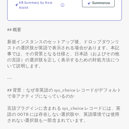
復
KB Summary by Now
Summarize
に
Assist
つ
い
て
-
## 概要
Support
and
新規インスタンスのセットアップ後、ドロップダウンリ
Troubleshooting
ストの選択肢が英語で表示される場合があります。本記
事では、その背景となる仕様と、日本語（およびその他
の言語）の選択肢を正しく表示するための対処方法につ
いて説明します。
---
## 背景：なぜ非英語の sys_choice レコードがデフォルト
で非アクティブになっているのか
言語プラグインに含まれる sys_choice レコードには、英
語の OOTB には存在しない選択肢や、英語環境では使用
されない選択肢も一部含まれています。