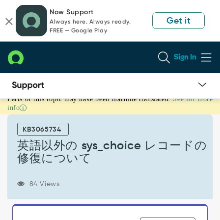
Skip
Skip
Now Support
to
to
Get it
Always here. Always ready.
page
chat
FREE — Google Play
content
Sign In
Parts of this topic may have been machine translated.
See for more
英
info
語
以
KB3065734
外
の
英語以外の sys_choice レコードの
sys_choice
修復について
レ
コ
ー
84 Views
ド
の
修