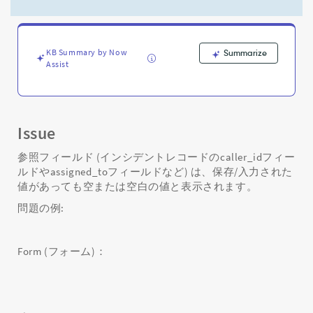
照
フ
ィ
ー
KB Summary by Now
Summarize
ル
Assist
ド
(caller_id、
assigned_to
な
ど)
Issue
に
空/
参照フィールド (インシデントレコードのcaller_idフィー
空
ルドやassigned_toフィールドなど) は、保存/入力された
白
値があっても空または空白の値と表示されます。
の
問題の例:
値
が
表
Form (フォーム)：
示
さ
れ
る
-