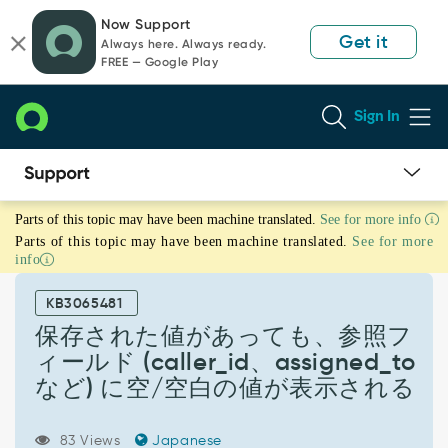
Skip
Skip
Now Support
to
to
Get it
Always here. Always ready.
page
chat
FREE — Google Play
content
Sign In
保
Parts of this topic may have been machine translated.
See for more info
存
Parts of this topic may have been machine translated.
See for more
さ
info
れ
た
KB3065481
値
が
保存された値があっても、参照フ
あ
ィールド (caller_id、assigned_to
っ
など) に空/空白の値が表示される
て
も、
参
83 Views
Japanese