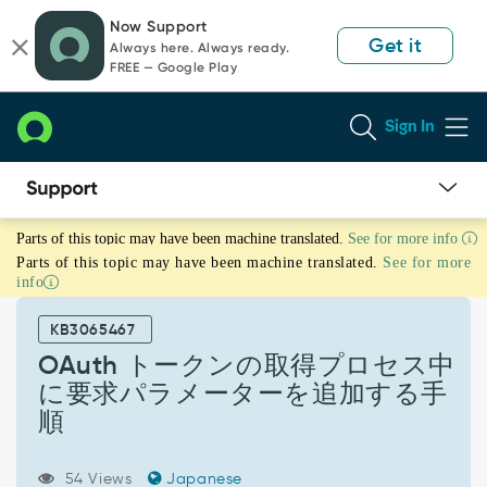
Skip
Skip
Now Support
to
to
Get it
Always here. Always ready.
page
chat
FREE — Google Play
content
Sign In
OAuth
Parts of this topic may have been machine translated.
See for more info
ト
Parts of this topic may have been machine translated.
See for more
ー
info
ク
ン
KB3065467
の
取
OAuth トークンの取得プロセス中
得
に要求パラメーターを追加する手
プ
順
ロ
セ
ス
54 Views
Japanese