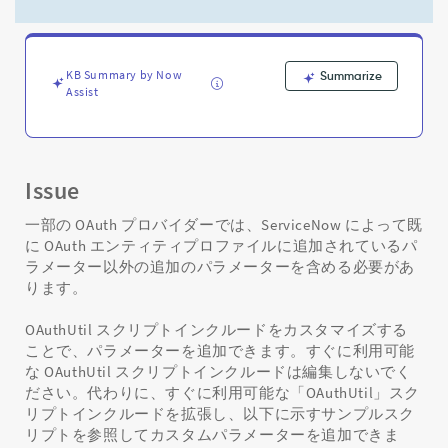
中
に
要
求
KB Summary by Now
Summarize
パ
Assist
ラ
メ
ー
タ
ー
Issue
を
追
一部の OAuth プロバイダーでは、ServiceNow によって既
加
に OAuth エンティティプロファイルに追加されているパ
す
ラメーター以外の追加のパラメーターを含める必要があ
る
ります。
手
順
OAuthUtil スクリプトインクルードをカスタマイズする
-
ことで、パラメーターを追加できます。すぐに利用可能
Support
な OAuthUtil スクリプトインクルードは編集しないでく
and
ださい。代わりに、すぐに利用可能な「OAuthUtil」スク
Troubleshooting
リプトインクルードを拡張し、以下に示すサンプルスク
リプトを参照してカスタムパラメーターを追加できま