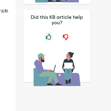
が起動
Did this KB article help
you?