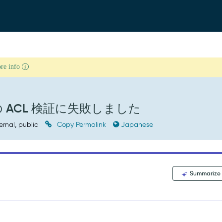
ore info
の ACL 検証に失敗しました
ernal, public
Copy Permalink
Japanese
Summarize