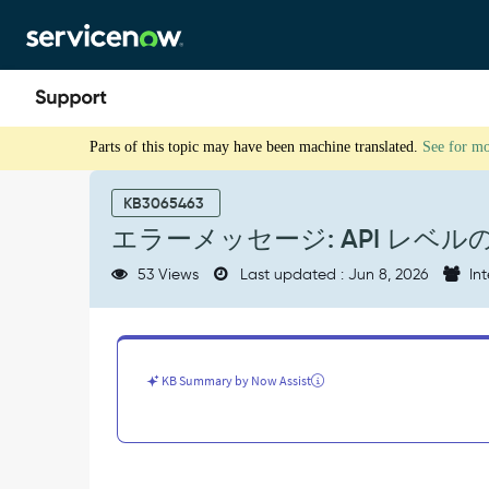
Skip
Skip
to
to
page
chat
content
エ
Parts of this topic may have been machine translated.
See for m
ラ
ー
メ
KB3065463
ッ
エラーメッセージ: API レベル
セ
ー
53 Views
Last updated : Jun 8, 2026
Int
ジ:
API
レ
ベ
ル
KB Summary by Now Assist
の
ACL
検
証
に