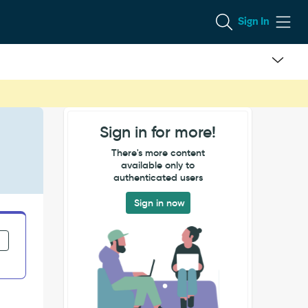
Sign In
Sign in for more!
There's more content
available only to
authenticated users
Sign in now