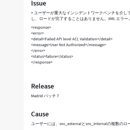
Issue
失
敗
> ユーザーが重大なインシデントワークベンチを介
し
し、ロードが完了することはありません。XML エラ
ま
<response>
し
<error>
た
<detail>Failed API level ACL Validation</detail>
-
<message>User Not Authorized</message>
Support
</error>
and
<status>failure</status>
Troubleshooting
</response>
Release
Madrid パッチ 7
Cause
ユーザーには、snc_externalとsnc_internalの複