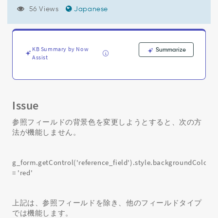
g_form.getControl
56 Views
Japanese
を
使
用
し
て
KB Summary by Now
Summarize
Assist
参
照
フ
ィ
ー
Issue
ル
ド
参照フィールドの背景色を変更しようとすると、次の方
の
法が機能しません。
背
景
色
g_form.getControl('reference_field').style.backgroundColor
を
= 'red'
変
更
で
上記は、参照フィールドを除き、他のフィールドタイプ
き
では機能します。
ま