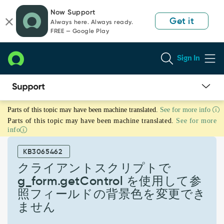
Skip
Skip
Now Support
to
to
Get it
Always here. Always ready.
page
chat
FREE — Google Play
content
Sign In
ク
Parts of this topic may have been machine translated.
See for more info
ラ
Parts of this topic may have been machine translated.
See for more
イ
info
ア
ン
KB3065462
ト
ス
クライアントスクリプトで
ク
g_form.getControl を使用して参
リ
照フィールドの背景色を変更でき
プ
ません
ト
で