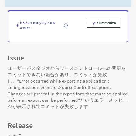
に
適
用
す
KB Summary by Now
Summarize
る
Assist
必
要
が
あ
る
Issue
変
更
ユーザーがスタジオからソースコントロールへの変更を
が
コミットできない場合があり、コミットが失敗
リ
し、"Error occurred while exporting application :
ポ
com.glide.sourcecontrol.SourceControlException:
ジ
Changes are present in the repository that must be applied
ト
before an export can be performed"というエラーメッセー
リ
ジが表示されてコミットが失敗します
に
存
在
Release
し
ま
すべて