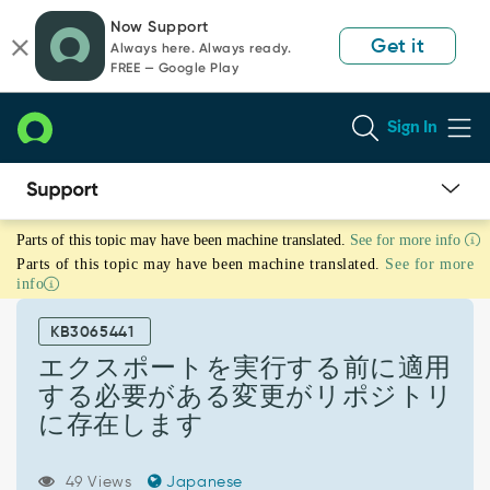
Skip
Skip
Now Support
to
to
Get it
Always here. Always ready.
page
chat
FREE — Google Play
content
Sign In
エ
Parts of this topic may have been machine translated.
See for more info
ク
Parts of this topic may have been machine translated.
See for more
ス
info
ポ
ー
KB3065441
ト
を
エクスポートを実行する前に適用
実
する必要がある変更がリポジトリ
行
に存在します
す
る
前
49 Views
Japanese