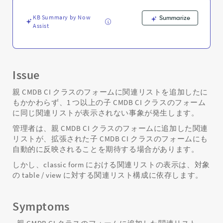
追
加
KB Summary by Now
Summarize
し
Assist
た
関
連
リ
ス
Issue
ト
が
親 CMDB CI クラスのフォームに関連リストを追加したに
子
もかかわらず、1 つ以上の子 CMDB CI クラスのフォーム
ク
に同じ関連リストが表示されない事象が発生します。
ラ
管理者は、親 CMDB CI クラスのフォームに追加した関連
ス
リストが、拡張された子 CMDB CI クラスのフォームにも
の
自動的に反映されることを期待する場合があります。
フ
ォ
しかし、classic form における関連リストの表示は、対象
ー
の table / view に対する関連リスト構成に依存します。
ム
に
表
Symptoms
示
さ