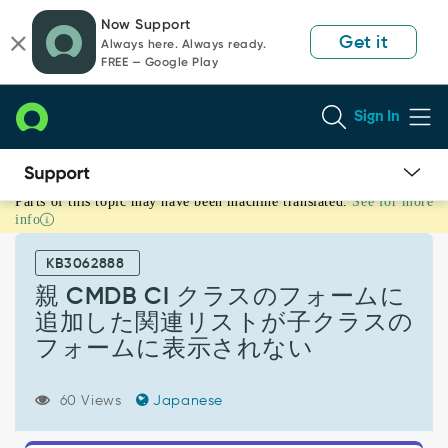
Skip
Skip
Now Support
to
to
Get it
Always here. Always ready.
page
chat
FREE — Google Play
content
Sign In
Parts of this topic may have been machine translated.
See for more
親
info
CMDB
CI
KB3062888
ク
ラ
親 CMDB CI クラスのフォームに
ス
追加した関連リストが子クラスの
の
フォームに表示されない
フ
ォ
ー
60 Views
Japanese
ム
に