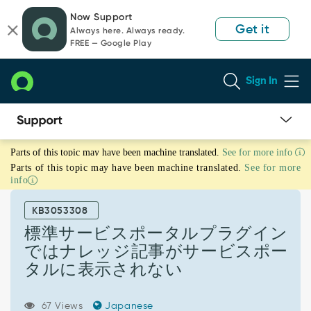
Skip
Skip
Now Support
to
to
Get it
Always here. Always ready.
page
chat
FREE — Google Play
content
Sign In
標
Parts of this topic may have been machine translated.
See for more info
準
Parts of this topic may have been machine translated.
See for more
サ
info
ー
ビ
KB3053308
ス
ポ
標準サービスポータルプラグイン
ー
ではナレッジ記事がサービスポー
タ
タルに表示されない
ル
プ
ラ
67 Views
Japanese