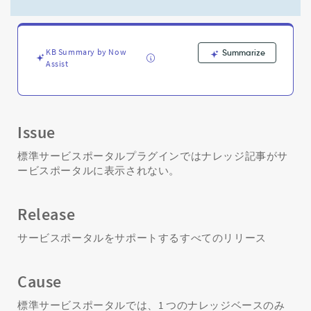
グ
イ
ン
で
KB Summary by Now
Summarize
は
Assist
ナ
レ
ッ
ジ
記
Issue
事
が
標準サービスポータルプラグインではナレッジ記事がサ
サ
ービスポータルに表示されない。
ー
ビ
ス
Release
ポ
ー
サービスポータルをサポートするすべてのリリース
タ
ル
Cause
に
表
標準サービスポータルでは、1 つのナレッジベースのみ
示