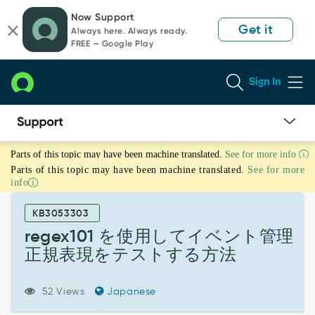
Skip
Skip
Now Support
to
to
Get it
Always here. Always ready.
page
chat
FREE — Google Play
content
Sign In
regex101
Parts of this topic may have been machine translated.
See for more info
を
Parts of this topic may have been machine translated.
See for more
使
info
用
し
KB3053303
て
イ
regex101 を使用してイベント管理
ベ
正規表現をテストする方法
ン
ト
管
52 Views
Japanese
理