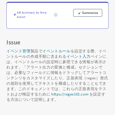
正
規
表
KB Summary by Now
Summarize
現
Assist
を
テ
ス
ト
Issue
す
る
イベント管理
製品で
イベントルール
を設定する際、イベ
方
ントルールの作成手順に含まれる
イベント入力
ペインに
法
は、イベントルールの設定時に参照できる情報が表示さ
-
れます。「アラート出力の変換と構成」セクションで
Support
and
は、必要なフィールドに情報をドラッグしてアラートコ
Troubleshooting
ンテンツをカスタマイズしたり、正規表現（regex）形式
の規則を使用してテキストを構成したりすることもでき
ます。このドキュメントでは、これらの正規表現をテス
トおよび検証するために
https://regex101.com
を設定す
る方法について説明します。