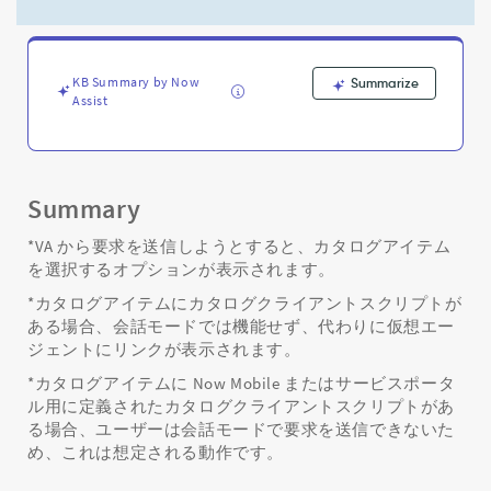
リ
プ
ト
を
KB Summary by Now
Summarize
持
Assist
つ
仮
想
エ
ー
Summary
ジ
ェ
*VA から要求を送信しようとすると、カタログアイテム
ン
を選択するオプションが表示されます。
ト
*カタログアイテムにカタログクライアントスクリプトが
か
ある場合、会話モードでは機能せず、代わりに仮想エー
ら
ジェントにリンクが表示されます。
カ
タ
*カタログアイテムに Now Mobile またはサービスポータ
ロ
ル用に定義されたカタログクライアントスクリプトがあ
グ
る場合、ユーザーは会話モードで要求を送信できないた
ア
め、これは想定される動作です。
イ
テ