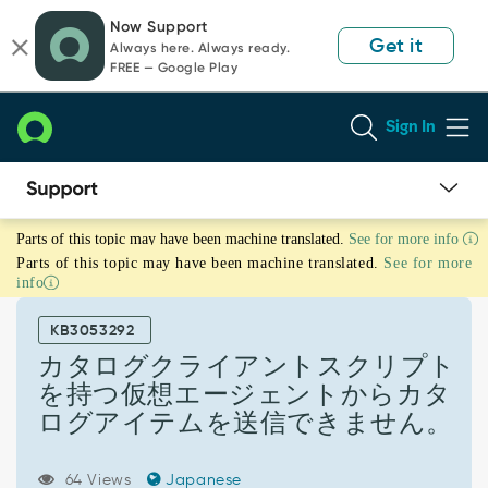
Skip
Skip
Now Support
to
to
Get it
Always here. Always ready.
page
chat
FREE — Google Play
content
Sign In
カ
Parts of this topic may have been machine translated.
See for more info
タ
Parts of this topic may have been machine translated.
See for more
ロ
info
グ
ク
KB3053292
ラ
イ
カタログクライアントスクリプト
ア
を持つ仮想エージェントからカタ
ン
ログアイテムを送信できません。
ト
ス
ク
64 Views
Japanese