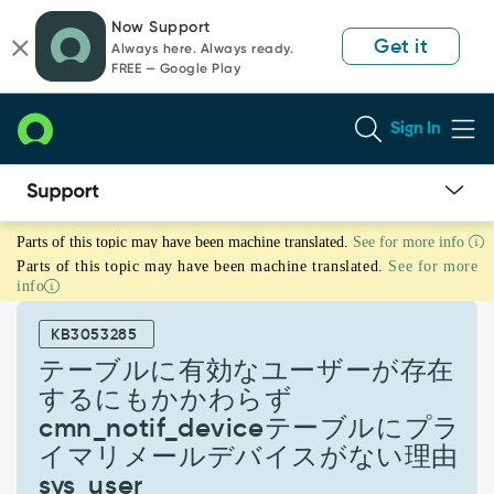
Skip
Skip
Now Support
to
to
Get it
Always here. Always ready.
page
chat
FREE — Google Play
content
Sign In
テ
Parts of this topic may have been machine translated.
See for more info
ー
Parts of this topic may have been machine translated.
See for more
ブ
info
ル
に
KB3053285
有
効
テーブルに有効なユーザーが存在
な
するにもかかわらず
ユ
cmn_notif_deviceテーブルにプラ
ー
イマリメールデバイスがない理由
ザ
ー
sys_user