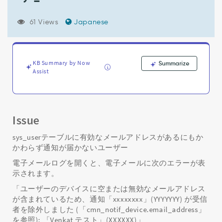
が
存
在
61 Views
Japanese
す
る
に
も
KB Summary by Now
Summarize
か
Assist
か
わ
ら
ず
Issue
cmn_notif_device
テ
sys_userテーブルに有効なメールアドレスがあるにもか
ー
かわらず通知が届かないユーザー
ブ
ル
電子メールログを開くと、電子メールに次のエラーが表
に
示されます。
プ
「ユーザーのデバイスに空または無効なメールアドレス
ラ
が含まれているため、通知「xxxxxxxx」(YYYYYYY) が受信
イ
マ
者を除外しました (「cmn_notif_device.email_address」
リ
を参照): 「Venkat テスト」(XXXXXX)」