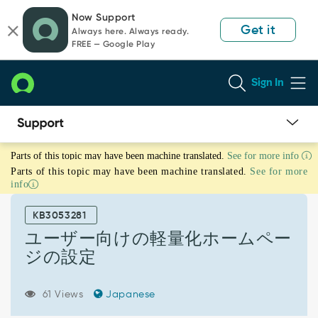
Skip
Skip
Now Support
to
to
Get it
Always here. Always ready.
page
chat
FREE — Google Play
content
Sign In
ユ
Parts of this topic may have been machine translated.
See for more info
ー
Parts of this topic may have been machine translated.
See for more
ザ
info
ー
向
KB3053281
け
の
ユーザー向けの軽量化ホームペー
軽
ジの設定
量
化
ホ
61 Views
Japanese
ー