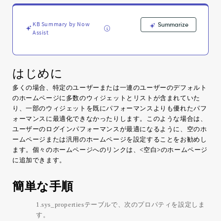
ム
ペ
ー
KB Summary by Now
Summarize
ジ
Assist
の
設
定
-
はじめに
Support
多くの場合、特定のユーザーまたは一連のユーザーのデフォルト
and
のホームページに多数のウィジェットとリストが含まれていた
Troubleshooting
り、一部のウィジェットを既にパフォーマンスよりも優れたパフ
ォーマンスに最適化できなかったりします。このような場合は、
ユーザーのログインパフォーマンスが最適になるように、空のホ
ームページまたは汎用のホームページを設定することをお勧めし
ます。個々のホームページへのリンクは、<空白>のホームページ
に追加できます。
簡単な手順
1.sys_propertiesテーブルで、次のプロパティを設定しま
す。