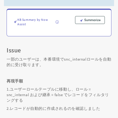
ー
ル
を
自
KB Summary by Now
Summarize
動
Assist
的
に
受
け
取
Issue
り
ま
一部のユーザーは、本番環境でsnc_internalロールを自動
す
的に受け取ります。
-
Support
and
再現手順
Troubleshooting
1.ユーザーロールテーブルに移動し、ロール =
snc_internal および継承 = false でレコードをフィルタリ
ングする
2.レコードが自動的に作成されるのを確認しました