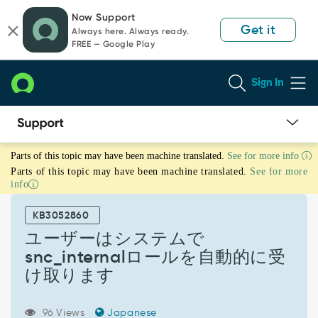
Skip
Skip
Now Support
to
to
Get it
Always here. Always ready.
page
chat
FREE — Google Play
content
Sign In
ユ
Parts of this topic may have been machine translated.
See for more info
ー
Parts of this topic may have been machine translated.
See for more
ザ
info
ー
は
KB3052860
シ
ス
ユーザーはシステムで
テ
snc_internalロールを自動的に受
ム
け取ります
で
snc_internal
ロ
96 Views
Japanese