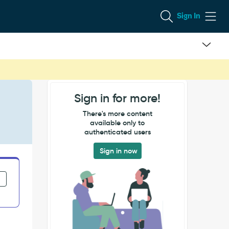
Sign In
Sign in for more!
There's more content
available only to
authenticated users
Sign in now