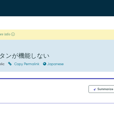
ore info
ボタンが機能しない
lic
Copy Permalink
Japanese
Summarize