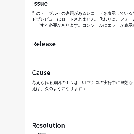
Issue
能
し
別のテーブルへの参照があるレコードを表示している場
な
ドプレビューはロードされません。代わりに、フォー
い
ードする必要があります。コンソールにエラーが表示
-
Support
and
Release
Troubleshooting
Cause
考えられる原因の 1 つは、UI マクロの実行中に無効な
えば、次のようになります：
Resolution