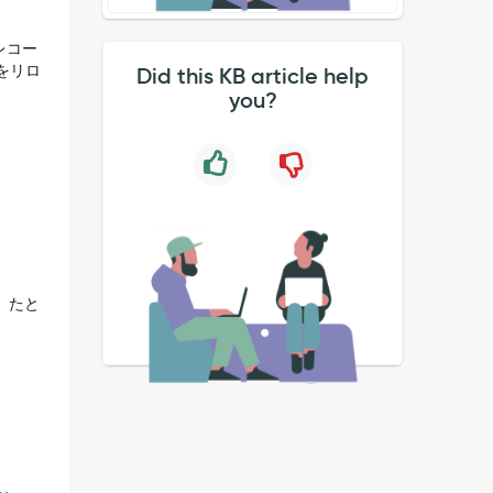
レコー
をリロ
Did this KB article help
you?
す。たと