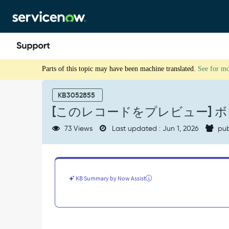
Skip
Skip
to
to
page
chat
content
[こ
Parts of this topic may have been machine translated.
See for m
の
レ
コ
KB3052855
ー
[このレコードをプレビュー] 
ド
を
73 Views
Last updated : Jun 1, 2026
pub
プ
レ
ビ
ュ
ー]
KB Summary by Now Assist
ボ
タ
ン
が
機