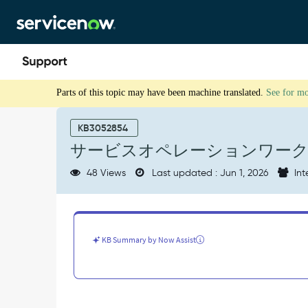
Skip
Skip
to
to
page
chat
content
サ
Parts of this topic may have been machine translated.
See for m
ー
ビ
ス
KB3052854
オ
サービスオペレーションワー
ペ
レ
48 Views
Last updated : Jun 1, 2026
Int
ー
シ
ョ
ン
ワ
KB Summary by Now Assist
ー
ク
ス
ペ
ー