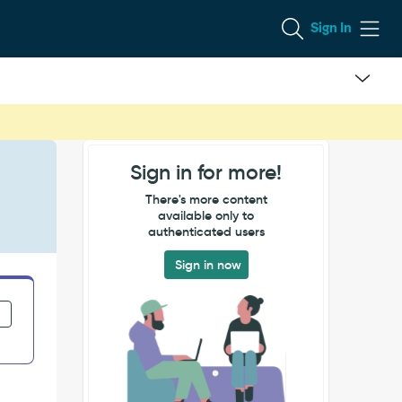
Sign In
Sign in for more!
There's more content
available only to
authenticated users
Sign in now