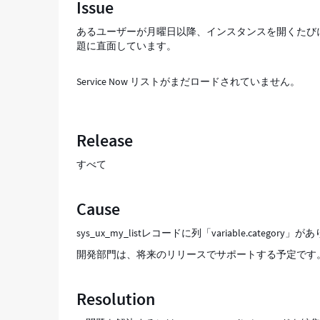
Issue
ス
の
あるユーザーが月曜日以降、インスタンスを開くたび
リ
題に直面しています。
ス
ト
Service Now リストがまだロードされていません。
が
ロ
ー
ド
Release
さ
れ
すべて
な
い
-
Cause
Support
and
sys_ux_my_listレコードに列「variable.ca
Troubleshooting
開発部門は、将来のリリースでサポートする予定です
Resolution