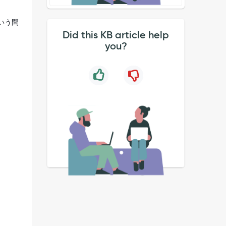
いう問
Did this KB article help
you?
。