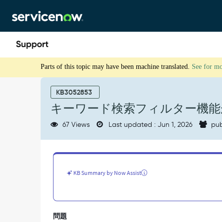
Skip
Skip
to
to
page
chat
content
キ
Parts of this topic may have been machine translated.
See for m
ー
ワ
ー
KB3052853
ド
キーワード検索フィルター機能
検
索
67 Views
Last updated : Jun 1, 2026
pub
フ
ィ
ル
タ
ー
KB Summary by Now Assist
機
能
が
機
問題
能