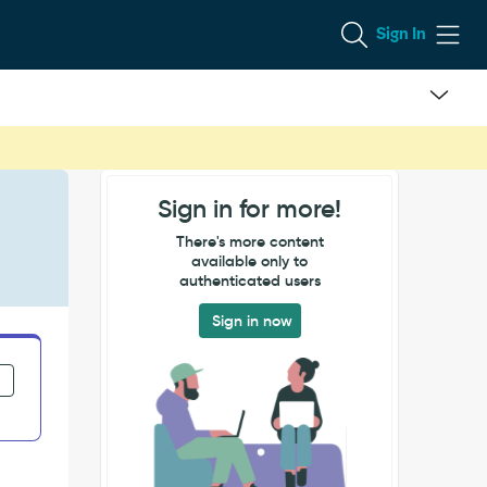
Sign In
Sign in for more!
There's more content
available only to
authenticated users
Sign in now