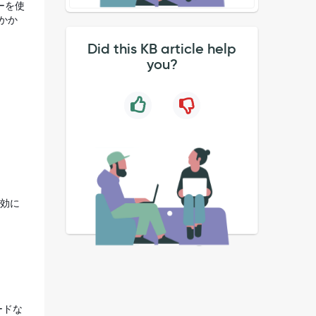
ターを使
もかか
Did this KB article help
you?
無効に
ードな