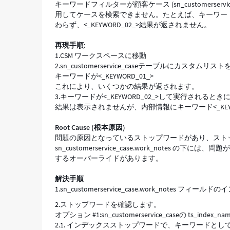
キーワードフィルターが顧客ケース (sn_customers
し
用してケースを検索できません。たとえば、キーワード <
な
わらず、<_KEYWORD_02_>結果が返されません。
い
-
再現手順:
Support
1.CSM ワークスペースに移動
and
2.sn_customerservice_caseテーブルにカ
Troubleshooting
キーワードが<_KEYWORD_01_>
これにより、いくつかの結果が返されます。
3.キーワードが<_KEYWORD_02_>して実行される
結果は表示されませんが、内部情報にキーワード<_KEY
Root Cause (根本原因)
問題の原因となっているストップワードがあり、スト
sn_customerservice_case.work_not
するオーバーライドがあります。
解決手順
1.sn_customerservice_case.work_notes
2.ストップワードを確認します。
オプション #1:sn_customerservice_caseの ts_i
2.1. インデックスストップワードで、キーワード