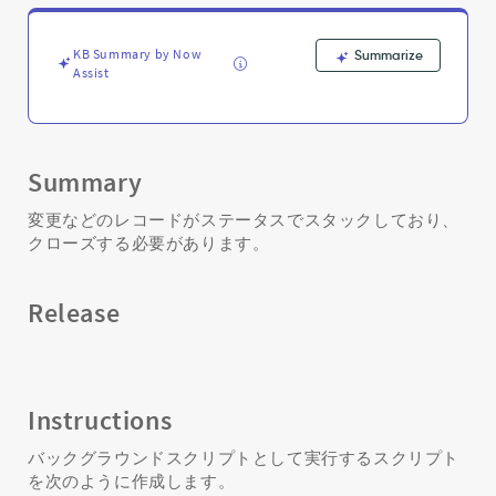
ッ
ク
グ
KB Summary by Now
Summarize
ラ
Assist
ウ
ン
ド
ス
Summary
ク
リ
変更などのレコードがステータスでスタックしており、
プ
クローズする必要があります。
ト
の
作
Release
成
-
Support
and
Troubleshooting
Instructions
バックグラウンドスクリプトとして実行するスクリプト
を次のように作成します。