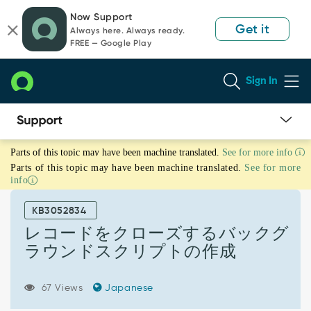
Skip
Skip
Now Support
to
to
Get it
Always here. Always ready.
page
chat
FREE — Google Play
content
Sign In
レ
Parts of this topic may have been machine translated.
See for more info
コ
Parts of this topic may have been machine translated.
See for more
ー
info
ド
を
KB3052834
ク
ロ
レコードをクローズするバックグ
ー
ラウンドスクリプトの作成
ズ
す
る
67 Views
Japanese
バ