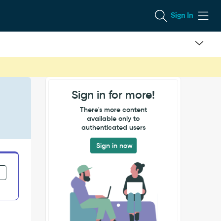
Sign In
Sign in for more!
There's more content
available only to
authenticated users
Sign in now