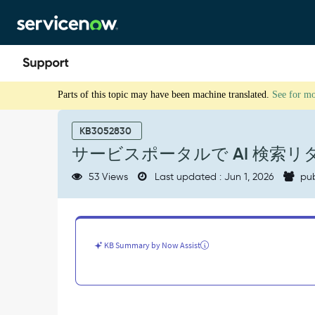
Skip
Skip
to
to
page
chat
content
サ
Parts of this topic may have been machine translated.
See for m
ー
ビ
ス
KB3052830
ポ
サービスポータルで AI 検索
ー
タ
53 Views
Last updated : Jun 1, 2026
pub
ル
で
AI
検
索
KB Summary by Now Assist
リ
ダ
イ
レ
ク