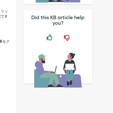
クリッ
現でき
Did this KB article help
you?
記事をク