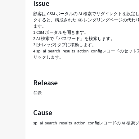
Issue
ト
が
顧客は CSM ポータルの AI 検索でリダイレクトを
想
クすると、構成された KB レンダリングページの代
定
ます。
ど
1.CSM ポータルを開きます。
お
2.AI 検索で「パスワード」を検索します。
り
3.[ナレッジ] タブに移動します。
に
4.sp_ai_search_results_action_confi
機
リックします。
能
し
な
い
Release
-
Support
任意
and
Troubleshooting
Cause
sp_ai_search_results_action_configレコード