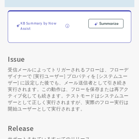
使
用
し
た
KB Summary by Now
Summarize
受
Assist
信
メ
ー
ル
フ
Issue
ロ
ー
受信メールによってトリガーされるフローは、フローデ
の
ザイナーで [実行ユーザー] プロパティを [システムユー
動
ザー] に設定した後でも、メール送信者として引き続き
作
実行されます。この動作は、フローを保存または再アク
の
ティブ化しても続きます。テストモードはシステムユー
理
ザーとして正しく実行されますが、実際のフロー実行は
解
開始ユーザーとして実行されます。
-
Support
and
Release
Troubleshooting
サポートされているすべてのリリース