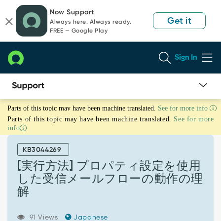
Skip
Skip
Now Support
to
to
Get it
Always here. Always ready.
page
chat
FREE — Google Play
content
Sign In
[実
Parts of this topic may have been machine translated.
See for more info
行
Parts of this topic may have been machine translated.
See for more
方
info
法]
プ
KB3044269
ロ
パ
[実行方法] プロパティ設定を使用
テ
した受信メールフローの動作の理
ィ
解
設
定
を
91 Views
Japanese