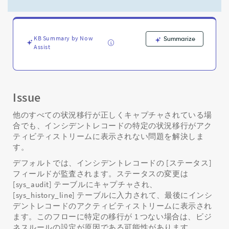
ま
た
は
監
KB Summary by Now
Summarize
査
Assist
履
歴
に
表
示
Issue
さ
れ
他のすべての状況移行が正しくキャプチャされている場
な
合でも、インシデントレコードの特定の状況移行がアク
い
ティビティストリームに表示されない問題を解決しま
特
す。
定
デフォルトでは、インシデントレコードの [ステータス]
の
フィールドが監査されます。ステータスの変更は
状
[sys_audit] テーブルにキャプチャされ、
況
[sys_history_line] テーブルに入力されて、最後にインシ
移
行
デントレコードのアクティビティストリームに表示され
を
ます。このフローに特定の移行が 1 つない場合は、ビジ
解
ネスルールの設定が原因である可能性があります。