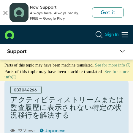
Skip
Skip
Now Support
to
to
Get it
Always here. Always ready.
page
chat
FREE — Google Play
content
Sign In
ア
Parts of this topic may have been machine translated.
See for more info
ク
Parts of this topic may have been machine translated.
See for more
テ
info
ィ
ビ
KB3044266
テ
ィ
アクティビティストリームまたは
ス
監査履歴に表示されない特定の状
ト
況移行を解決する
リ
ー
ム
92 Views
Japanese