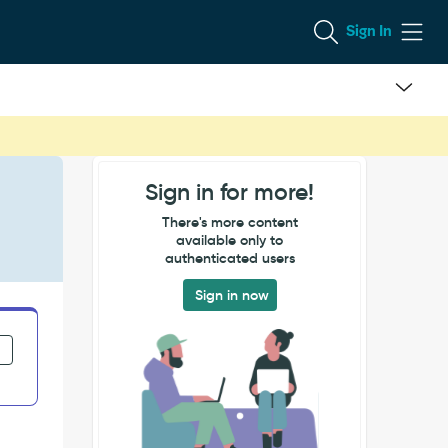
Sign In
Sign in for more!
There's more content
available only to
authenticated users
Sign in now