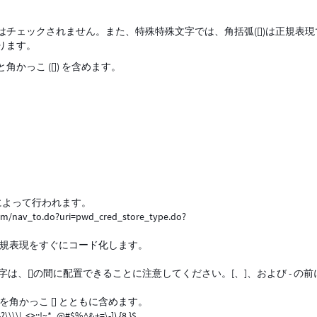
チェックされません。また、特殊特殊文字では、角括弧([])は正規表現
ります。
っこ ([]) を含めます。
 によって行われます。
com/nav_to.do?uri=pwd_cred_store_type.do?
1
規表現をすぐにコード化します。
字は、[]の間に配置できることに注意してください。[、]、および - の
角かっこ [] とともに含めます。
){}?\\\\|,.<>;:!~*_@#$%^&+=\-]).{8,}$