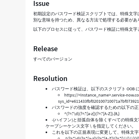
Issue
殊
文
初期設定のパスワード検証スクリプトでは、特殊文字は
字
別な意味を持つため、異なる方法で処理する必要があ
を
以下のプロセスに従って、パスワード検証に特殊文字と角か
含
め
る
Release
方
法
すべてのバージョン
-
Support
and
Resolution
Troubleshooting
パスワード検証は、以下のスクリプト OOB
https://<Instance_name>.service-now.
sys_id=e611433fbf020100710071a7bf07392
パスワードの強度を確認するための以下の正
^(?=.*\d)(?=.*[a-z])(?=.*[A-Z]).{8,}
-(ハイフン)と括弧自体を除くすべての特殊文
ケープシーケンス文字 \ を指定してください。
これを以下の正規表現に変更して、特殊文字を
^(?=.*\d)(?=.*[a-z])(?=.*[A-Z])(?=.*[\\\[\\\](