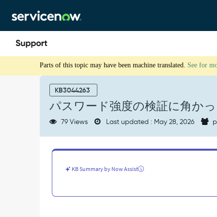
Skip
Skip
to
to
page
chat
content
パ
Parts of this topic may have been machine translated.
See for m
ス
ワ
ー
KB3044263
ド
パスワード強度の検証に角かっ
強
度
79 Views
Last updated : May 28, 2026
p
の
検
証
に
角
KB Summary by Now Assist
か
っ
こ
と
特