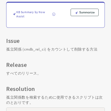
す
る
方
KB Summary by Now
Summarize
法
Assist
-
Support
and
Troubleshooting
Issue
孤立関係 (cmdb_rel_ci) をカウントして削除する方法
Release
すべてのリリース。
Resolution
孤立関係数を検索するために使用できるスクリプトは次
のとおりです。