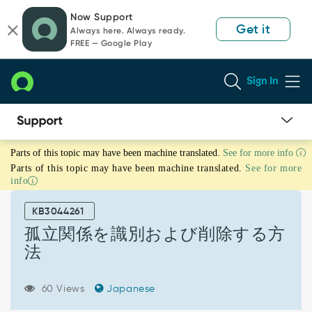
Skip
Skip
Now Support
to
to
Get it
Always here. Always ready.
page
chat
FREE — Google Play
content
Sign In
孤
Parts of this topic may have been machine translated.
See for more info
立
Parts of this topic may have been machine translated.
See for more
関
info
係
を
KB3044261
識
別
孤立関係を識別および削除する方
お
法
よ
び
削
60 Views
Japanese
除