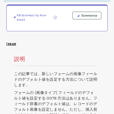
ト
画
像
KB Summary by Now
を
Summarize
Assist
設
定
す
る
方
Issue
法
(ナ
レ
説明
ッ
ジ
で
この記事では、新しいフォームの画像フィール
は
ドのデフォルト値を設定する方法について説明
な
します。
い)
-
フォームの [画像タイプ] フィールドのデフォ
Support
ルト値を設定する OOTB 方法はありません。フ
and
ィールド辞書のデフォルト値は、レコードのデ
Troubleshooting
フォルト画像を設定しません。ただし、挿入前