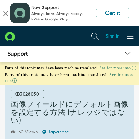
Skip
Skip
Now Support
to
to
Get it
Always here. Always ready.
page
chat
FREE — Google Play
content
Sign In
画
Parts of this topic may have been machine translated.
See for more info
像
Parts of this topic may have been machine translated.
See for more
フ
info
ィ
ー
KB3028050
ル
ド
画像フィールドにデフォルト画像
に
を設定する方法 (ナレッジではな
デ
い)
フ
ォ
60 Views
Japanese
ル