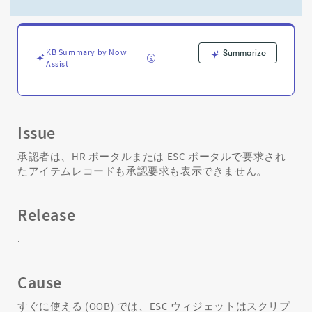
ル
で
承
認
KB Summary by Now
Summarize
す
Assist
る
RITM
と
REQ
を
Issue
表
示
承認者は、HR ポータルまたは ESC ポータルで要求され
で
たアイテムレコードも承認要求も表示できません。
き
ま
せ
Release
ん
-
.
Support
and
Cause
Troubleshooting
すぐに使える (OOB) では、ESC ウィジェットはスクリプ