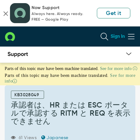
Skip
Skip
Now Support
to
to
Get it
Always here. Always ready.
page
chat
FREE — Google Play
content
Sign In
承
Parts of this topic may have been machine translated.
See for more info
認
Parts of this topic may have been machine translated.
See for more
者
info
は、
HR
KB3028049
ま
た
承認者は、HR または ESC ポータ
は
ルで承認する RITM と REQ を表示
ESC
できません
ポ
ー
タ
61 Views
Japanese