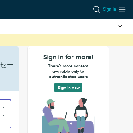
Sign In
Sign in for more!
ッセー
There's more content
available only to
authenticated users
Sign in now