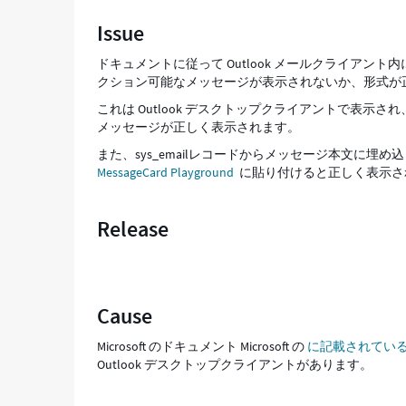
ク
Issue
シ
ョ
ドキュメントに従って Outlook メールクライアント内
ン
クション可能なメッセージが表示されないか、形式が
可
能
これは Outlook デスクトップクライアントで表示され
な
メッセージが正しく表示されます。
メ
また、sys_emailレコードからメッセージ本文に埋め
ッ
MessageCard Playground
に貼り付けると正しく表示さ
セ
ー
ジ
Release
が
正
し
く
表
Cause
示
さ
Microsoft のドキュメント Microsoft の
に記載されてい
れ
Outlook デスクトップクライアントがあります。
な
い