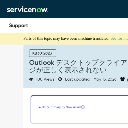
Skip
Skip
to
to
page
chat
content
Outlook
Parts of this topic may have been machine translated.
See for m
デ
ス
ク
KB3012823
ト
Outlook デスクトップクライ
ッ
ジが正しく表示されない
プ
ク
100 Views
Last updated : May 13, 2026
ラ
イ
ア
ン
ト
KB Summary by Now Assist
で
Outlook
の
ア