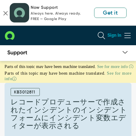
Skip
Skip
Now Support
to
to
Get it
Always here. Always ready.
page
chat
FREE — Google Play
content
Sign In
レ
Parts of this topic may have been machine translated.
See for more info
コ
Parts of this topic may have been machine translated.
See for more
ー
info
ド
プ
KB3012811
ロ
デ
レコードプロデューサーで作成さ
ュ
れたインシデントのインシデント
ー
フォームにインシデント変数エデ
サ
ィターが表示される
ー
で