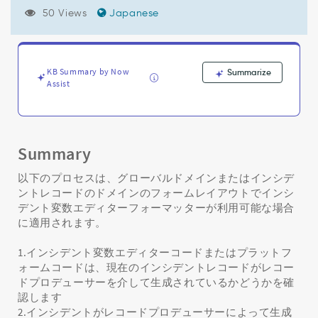
作
50 Views
Japanese
成
さ
れ
た
イ
KB Summary by Now
Summarize
Assist
ン
シ
デ
ン
ト
Summary
の
イ
以下のプロセスは、グローバルドメインまたはインシデ
ン
ントレコードのドメインのフォームレイアウトでインシ
シ
デント変数エディターフォーマッターが利用可能な場合
デ
に適用されます。
ン
ト
1.インシデント変数エディターコードまたはプラットフ
フ
ォームコードは、現在のインシデントレコードがレコー
ォ
ドプロデューサーを介して生成されているかどうかを確
ー
認します
ム
2.インシデントがレコードプロデューサーによって生成
に