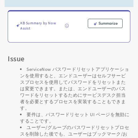
パ
ス
ワ
ー
KB Summary by Now
Summarize
ド
Assist
リ
セ
ッ
ト
UI
Issue
ペ
ー
ServiceNow パスワードリセットアプリケーショ
ジ
ンを使用すると、エンドユーザーはセルフサービ
を
スプロセスを使用してパスワードをリセットまた
無
は変更できます。または、エンドユーザーのパス
効
ワードをリセットするためにサービスデスク担当
に
者を必要とするプロセスを実装することもできま
す
す。
る
要件は、パスワードリセット UI ページを無効に
方
することです。
法。
ユーザー/グループのパスワードリセットプロセ
-
スを削除した後でも、ユーザーはブックマーク/お
Support