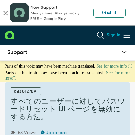
Skip
Skip
Now Support
to
to
Get it
Always here. Always ready.
page
chat
FREE — Google Play
content
Sign In
す
Parts of this topic may have been machine translated.
See for more info
べ
Parts of this topic may have been machine translated.
See for more
て
info
の
ユ
KB3012789
ー
ザ
すべてのユーザーに対してパスワ
ー
ードリセット UI ページを無効に
に
する方法。
対
し
て
53 Views
Japanese