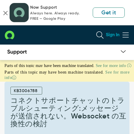
Skip
Skip
Now Support
to
to
Get it
Always here. Always ready.
page
chat
FREE — Google Play
content
Sign In
コ
Parts of this topic may have been machine translated.
See for more info
ネ
Parts of this topic may have been machine translated.
See for more
ク
info
ト
サ
KB3006788
ポ
ー
コネクトサポートチャットのトラ
ト
ブルシューティング:メッセージ
チ
が送信されない。Websocket の互
ャ
換性の検討
ッ
ト