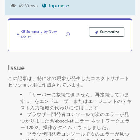
の
49 Views
Japanese
ト
ラ
ブ
ル
シ
KB Summary by Now
Summarize
Assist
ュ
ー
テ
ィ
ン
Issue
グ:
メ
この記事は、特に次の現象が発生したコネクトサポート
ッ
セッション用に作成されています。
セ
ー
「サーバーに接続できません。再接続していま
ジ
す...」をエンドユーザーまたはエージェントのテキ
が
スト入力領域の代わりに使用します。
送
ブラウザー開発者コンソールで次のエラーが見
信
つかりました:Websocket エラー:ネットワークエラ
さ
ー 12002、操作がタイムアウトしました。
れ
ブラウザ開発者コンソールで次のエラーが見つ
な