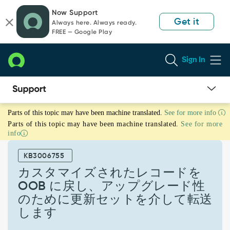
Skip
Skip
Now Support
to
to
Get it
Always here. Always ready.
page
chat
FREE — Google Play
content
Sign In
カ
Parts of this topic may have been machine translated.
See for more info
ス
Parts of this topic may have been machine translated.
See for more
タ
info
マ
イ
KB3006755
ズ
さ
カスタマイズされたレコードを
れ
OOB に戻し、アップグレード性
た
のために更新セットを介して転送
レ
します
コ
ー