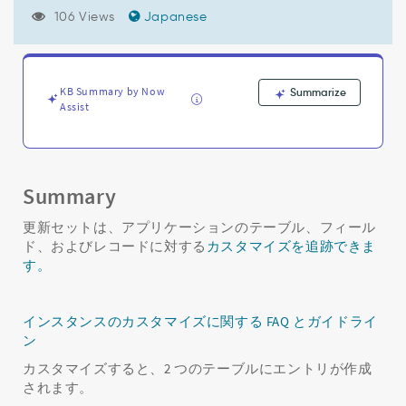
ド
106 Views
Japanese
を
OOB
に
戻
し、
KB Summary by Now
Summarize
Assist
ア
ッ
プ
グ
レ
Summary
ー
ド
更新セットは、アプリケーションのテーブル、フィール
性
ド、およびレコードに対する
カスタマイズを追跡できま
の
す。
た
め
に
インスタンスのカスタマイズに関する FAQ とガイドライ
更
ン
新
セ
カスタマイズすると、2 つのテーブルにエントリが作成
ッ
されます。
ト