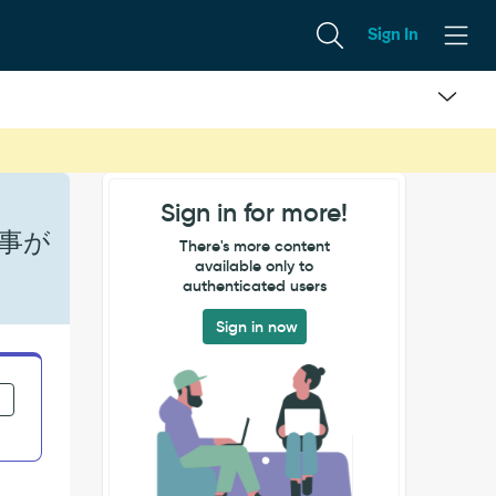
Sign In
Sign in for more!
事が
There's more content
available only to
authenticated users
Sign in now