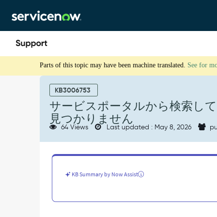
Skip
Skip
to
to
page
chat
content
サ
Parts of this topic may have been machine translated.
See for m
ー
ビ
ス
KB3006753
ポ
サービスポータルから検索し
ー
見つかりません
タ
64 Views
Last updated : May 8, 2026
pu
ル
か
ら
検
索
KB Summary by Now Assist
し
て
も、
特
定