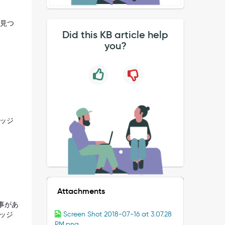
が見つ
Did this KB article help
you?
レッジ
Attachments
事があ
ッジ
Screen Shot 2018-07-16 at 3.07.28
PM.png