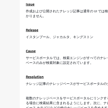
Issue
の
ナ
作成および公開されたナレッジ記事は通常の UI で
レ
かりません。
ッ
ジ
ベ
Release
ー
イスタンブール、ジャカルタ、キングストン
ス
の
ナ
Cause
レ
ッ
サービスポータルでは、検索エンジンがすべてのナレッジ
ジ
ベースのみが検索対象に設定されています。
記
事
が
Resolution
見
ナレッジ記事のナレッジベースがサービスポータルの
つ
か
り
複数のナレッジベースをサービスポータルにリンクす
ま
る場合に検索結果に含まれるようにします。次に、ナ
せ
ベース カテゴリなどの他のナレッジベースを含めま