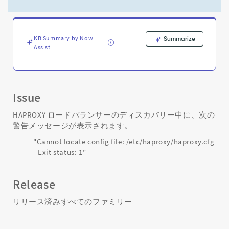
イ
ル
/etc/haproxy/haproxy.cfg
が
KB Summary by Now
Summarize
見
Assist
つ
か
り
ま
せ
Issue
ん
-
HAPROXY ロードバランサーのディスカバリー中に、次の
Support
警告メッセージが表示されます。
and
"Cannot locate config file: /etc/haproxy/haproxy.cfg
Troubleshooting
- Exit status: 1"
Release
リリース済みすべてのファミリー