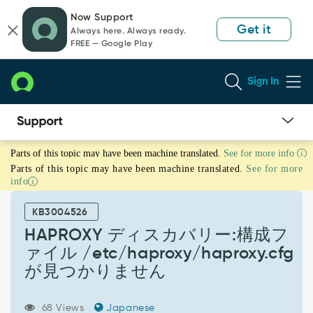
Skip
Skip
Now Support
to
to
Get it
Always here. Always ready.
page
chat
FREE — Google Play
content
Sign In
HAPROXY
Parts of this topic may have been machine translated.
See for more info
デ
Parts of this topic may have been machine translated.
See for more
ィ
info
ス
カ
KB3004526
バ
リ
HAPROXY ディスカバリー:構成フ
ー:
ァイル /etc/haproxy/haproxy.cfg
構
が見つかりません
成
フ
ァ
68 Views
Japanese