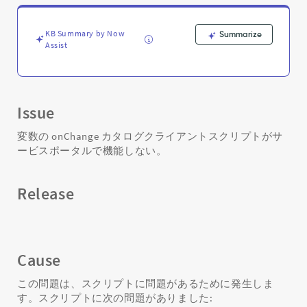
リ
プ
ト
KB Summary by Now
Summarize
が
Assist
サ
ー
ビ
ス
Issue
ポ
ー
変数の onChange カタログクライアントスクリプトがサ
タ
ービスポータルで機能しない。
ル
で
機
Release
能
し
な
い
-
Cause
Support
and
この問題は、スクリプトに問題があるために発生しま
Troubleshooting
す。スクリプトに次の問題がありました: