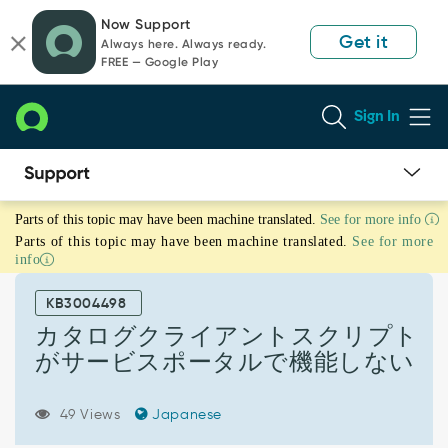
Skip
Skip
Now Support
to
to
Get it
Always here. Always ready.
page
chat
FREE — Google Play
content
Sign In
カ
Parts of this topic may have been machine translated.
See for more info
タ
Parts of this topic may have been machine translated.
See for more
ロ
info
グ
ク
KB3004498
ラ
イ
カタログクライアントスクリプト
ア
がサービスポータルで機能しない
ン
ト
ス
49 Views
Japanese
ク