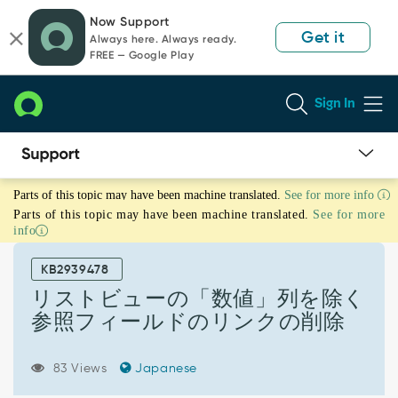
Skip
Skip
Now Support
to
to
Get it
Always here. Always ready.
page
chat
FREE — Google Play
content
Sign In
リ
Parts of this topic may have been machine translated.
See for more info
ス
Parts of this topic may have been machine translated.
See for more
ト
info
ビ
ュ
KB2939478
ー
の
リストビューの「数値」列を除く
「数
参照フィールドのリンクの削除
値」
列
を
83 Views
Japanese
除