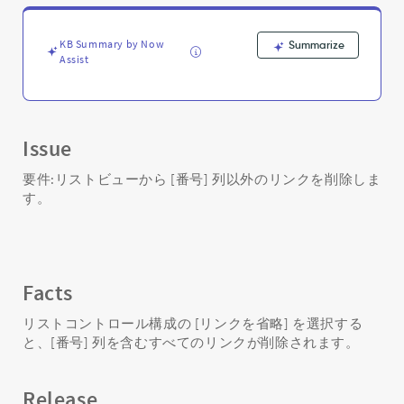
く
参
照
KB Summary by Now
Summarize
フ
Assist
ィ
ー
ル
ド
Issue
の
リ
要件:リストビューから [番号] 列以外のリンクを削除しま
ン
す。
ク
の
削
除
-
Facts
Support
and
リストコントロール構成の [リンクを省略] を選択する
Troubleshooting
と、[番号] 列を含むすべてのリンクが削除されます。
Release