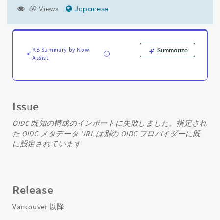
に
69 Views
Japanese
失
敗
し
ま
し
KB Summary by Now
Summarize
Assist
た。
指
定
さ
れ
Issue
た
OIDC
OIDC 既知の構成のインポートに失敗しました。指定され
メ
た OIDC メタデータ URL は別の OIDC プロバイダーに既
タ
に設定されています
デ
ー
タ
URL
Release
は
別
Vancouver 以降
の
OIDC