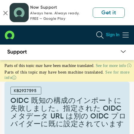
Skip
Skip
Now Support
to
to
Get it
Always here. Always ready.
page
chat
FREE — Google Play
content
Sign In
OIDC
Parts of this topic may have been machine translated.
See for more info
既
Parts of this topic may have been machine translated.
See for more
知
info
の
構
KB2937595
成
の
OIDC 既知の構成のインポートに
イ
失敗しました。指定された OIDC
ン
メタデータ URL は別の OIDC プロ
ポ
バイダーに既に設定されています
ー
ト