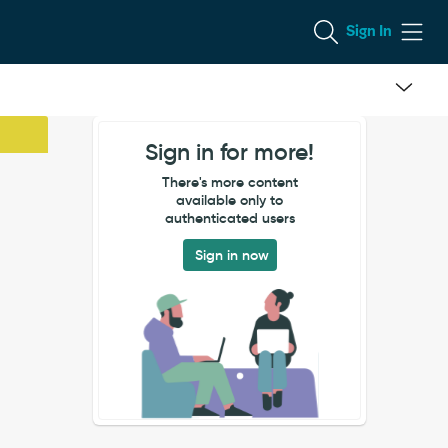
Sign In
Sign in for more!
There's more content
available only to
authenticated users
Sign in now