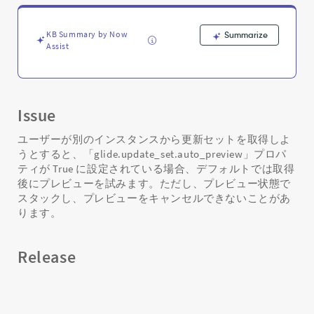
ス
タ
ッ
KB Summary by Now
Summarize
ク
Assist
す
る
-
Support
Issue
and
Troubleshooting
ユーザーが別のインスタンスから更新セットを取得しよ
うとすると、「glide.update_set.auto_preview」プロパ
ティが True に設定されている場合、デフォルトでは取得
後にプレビューを試みます。ただし、プレビュー状態で
スタックし、プレビューをキャンセルできないことがあ
ります。
Release