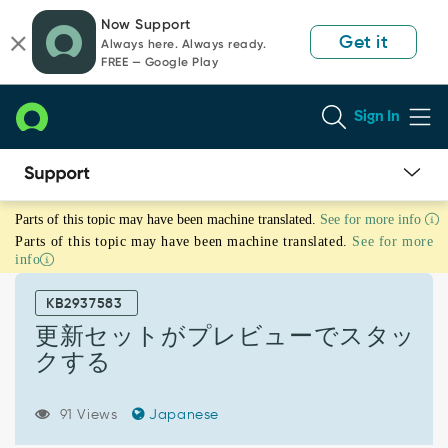
Skip
Skip
Now Support
to
to
Get it
Always here. Always ready.
page
chat
FREE — Google Play
content
Sign In
更
Parts of this topic may have been machine translated.
See for more info
新
Parts of this topic may have been machine translated.
See for more
セ
info
ッ
ト
KB2937583
が
プ
更新セットがプレビューでスタッ
レ
クする
ビ
ュ
ー
91 Views
Japanese
で