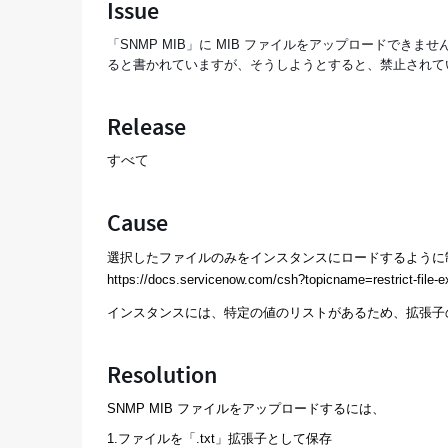
Issue
ま
せ
「SNMP MIB」に MIB ファイルをアップロードで
ん
ると書かれていますが、そうしようとすると、禁止され
-
Support
and
Release
Troubleshooting
すべて
Cause
選択したファイルのみをインスタンスにロードするように
https://docs.servicenow.com/csh?topicname=restrict-file-e
インスタンスには、特定の値のリストがあるため、拡張子
Resolution
SNMP MIB ファイルをアップロードするには、
1.ファイルを「.txt」拡張子として保存