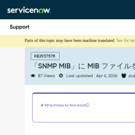
Skip
Skip
to
to
page
chat
content
「SNMP
Parts of this topic may have been machine translated.
See for m
MIB」
に
MIB
KB2937578
フ
「SNMP MIB」に MIB フ
ァ
イ
87 Views
Last updated : Apr 6, 2026
pub
ル
を
ア
ッ
プ
KB Summary by Now Assist
ロ
ー
ド
で
き