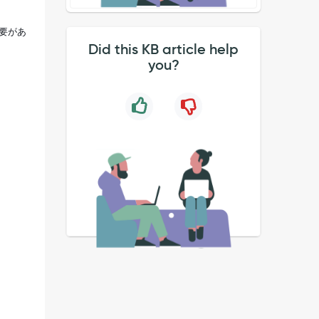
必要があ
Did this KB article help
you?