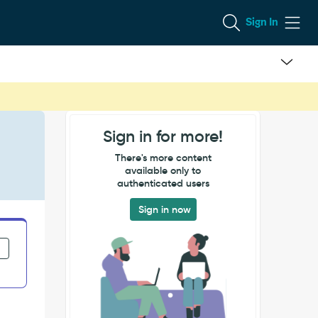
Sign In
Sign in for more!
There's more content
available only to
authenticated users
Sign in now