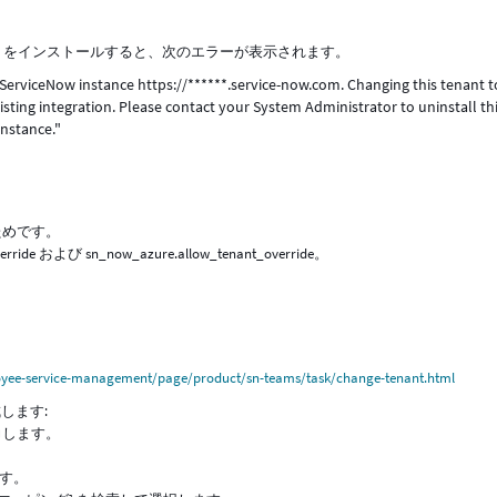
eams アプリをインストールすると、次のエラーが表示されます。
 ServiceNow instance https://******.service-now.com. Changing this tenant t
isting integration. Please contact your System Administrator to uninstall th
nstance."
ためです。
ide および sn_now_azure.allow_tenant_override。
yee-service-management/page/product/sn-teams/task/change-tenant.html
作成します:
入力します。
ます。