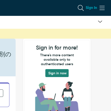
Sign In
Sign in for more!
に別の
There's more content
available only to
authenticated users
Sign in now