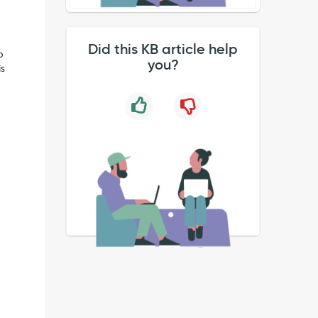
Did this KB article help
o
you?
is