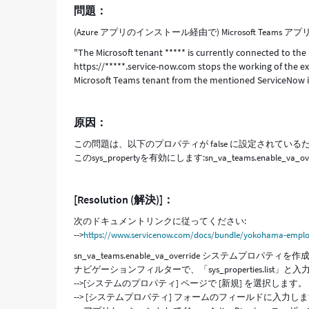
問題：
せ
ん:
(Azure アプリのインストール経由で) Microsoft T
テ
"The Microsoft tenant ***** is currently connected to the
ナ
https://*****.service-now.com stops the working of the ex
ン
Microsoft Teams tenant from the mentioned ServiceNow i
ト
は
既
原因：
に
別
この問題は、以下のプロパティが false に設定されている
の
このsys_propertyを有効にします:sn_va_teams.enable_va_overr
イ
ン
ス
[Resolution (解決)]：
タ
ン
次のドキュメントリンクに従ってください:
ス
-->
https://www.servicenow.com/docs/bundle/yokohama-emplo
に
sn_va_teams.enable_va_override システムプロパティを
接
ナビゲーションフィルターで、「sys_properties.list」と
続
-->[システムのプロパティ] ページで [新規] を選択します。
さ
--> [システムプロパティ] フォームのフィールドに入力し
れ