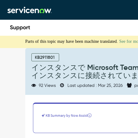
Skip
Skip
to
to
page
chat
content
イ
Parts of this topic may have been machine translated.
See for m
ン
ス
タ
KB2911801
ン
インスタンスで Microsoft 
ス
インスタンスに接続されてい
で
Microsoft
92 Views
Last updated : Mar 25, 2026
p
Teams
統
合
を
登
KB Summary by Now Assist
録
で
き
ま