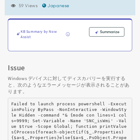
し
59 Views
Japanese
た:
デ
ィ
ス
カ
KB Summary by Now
Summarize
Assist
バ
リ
ー
中
に
Issue
PowerShell
-
Windows デバイスに対してディスカバリーを実行する
ExecutionPolicy
と、次のようなエラーメッセージが表示されることがあ
エ
ります。
ラ
ー
Failed to launch process powershell -Execut
が
ionPolicy ByPass -NonInteractive -WindowSty
発
le Hidden -command "& {mode con lines=1 col
生
s=9999; Set-Variable -Name 'SNC_isWmi' -Val
し
ue $true -Scope Global; function printValue
ま
s{Process{foreach-object{if($_.Properties)
{$a=$_.Properties}else{$a=$_.PsObject.Prope
し