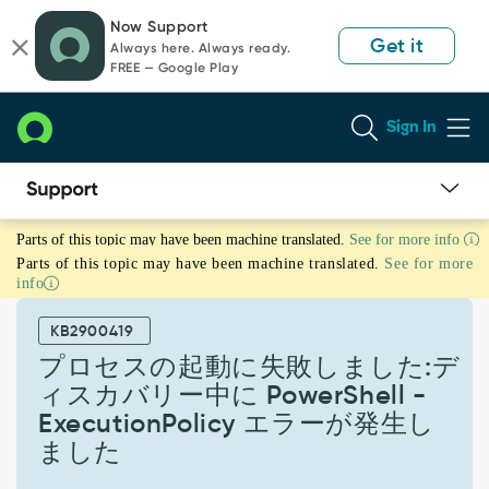
Skip
Skip
Now Support
to
to
Get it
Always here. Always ready.
page
chat
FREE — Google Play
content
Sign In
プ
Parts of this topic may have been machine translated.
See for more info
ロ
Parts of this topic may have been machine translated.
See for more
セ
info
ス
の
KB2900419
起
動
プロセスの起動に失敗しました:デ
に
ィスカバリー中に PowerShell -
失
ExecutionPolicy エラーが発生し
敗
ました
し
ま