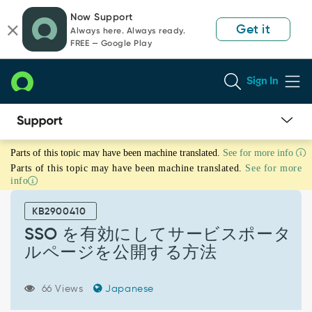
Skip
Skip
Now Support
to
to
Get it
Always here. Always ready.
page
chat
FREE — Google Play
content
Sign In
SSO
Parts of this topic may have been machine translated.
See for more info
を
Parts of this topic may have been machine translated.
See for more
有
info
効
に
KB2900410
し
て
SSO を有効にしてサービスポータ
サ
ルページを公開する方法
ー
ビ
ス
66 Views
Japanese
ポ