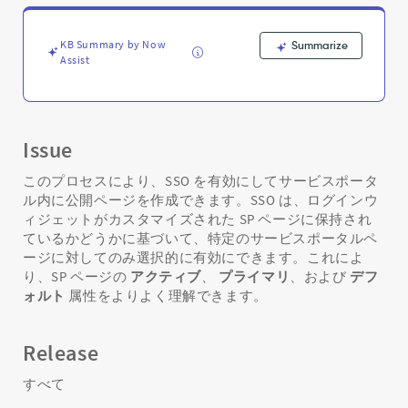
ー
タ
ル
KB Summary by Now
Summarize
ペ
Assist
ー
ジ
を
公
Issue
開
す
このプロセスにより、SSO を有効にしてサービスポータ
る
ル内に公開ページを作成できます。SSO は、ログインウ
方
ィジェットがカスタマイズされた SP ページに保持され
法
ているかどうかに基づいて、特定のサービスポータルペ
-
Support
ージに対してのみ選択的に有効にできます。これによ
and
り、SP ページの
アクティブ
、
プライマリ
、および
デフ
Troubleshooting
ォルト
属性をよりよく理解できます。
Release
すべて