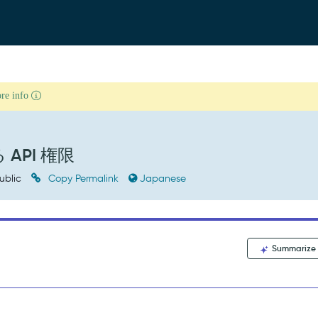
ore info
 API 権限
ublic
Copy Permalink
Japanese
Summarize