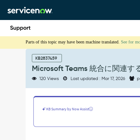
Skip
Skip
to
to
page
chat
content
Microsoft
Parts of this topic may have been machine translated.
See for m
Teams
統
合
KB2837459
に
Microsoft Teams 統合に関連する
関
連
120 Views
Last updated : Mar 17, 2026
p
す
る
API
権
限
KB Summary by Now Assist
-
Support
and
Troubleshooting