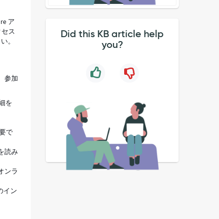
re ア
クセス
Did this KB article help
さい。
you?
、参加
詳細を
要で
を読み
オンラ
のイン