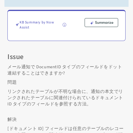
ィ
ー
ル
ド
KB Summary by Now
Summarize
を
Assist
ド
ッ
ト
連
結
Issue
す
る
メール通知で DocumentID タイプのフィールドをドット
こ
連結することはできますか?
と
問題
は
で
リンクされたテーブルが不明な場合に、通知の本文でリ
き
ンクされたテーブルに関連付けられているドキュメント
ま
ID タイプのフィールドを参照する方法。
す
か?
解決
-
Support
[ドキュメント ID] フィールドは任意のテーブルのレコー
and