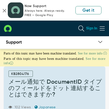
Skip
Skip
Now Support
to
to
Get it
Always here. Always ready.
page
chat
FREE — Google Play
content
Sign In
メ
Parts of this topic may have been machine translated.
See for more info
ー
Parts of this topic may have been machine translated.
See for more
ル
info
通
知
KB2804176
で
DocumentID
メール通知で DocumentID タイプ
タ
のフィールドをドット連結するこ
イ
とはできますか?
プ
の
フ
102 Views
Japanese