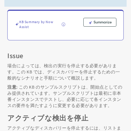
ル
を
オ
フ
KB Summary by Now
Summarize
に
Assist
す
る
方
法、
ま
Issue
た
は
場合によっては、検出の実行を停止する必要がありま
ア
す。この KB では、ディスカバリーを停止するための一
ク
般的なシナリオと手順について概説します。
テ
注意:
この KB のサンプルスクリプトは、開始点としての
ィ
み提供されています。サンプルスクリプトは最初に非本
ブ
番インスタンスでテストし、必要に応じて各インスタン
な
スの要件を満たすように変更する必要があります。
デ
ィ
アクティブな検出を停止
ス
カ
アクティブなディスカバリーを停止するには、リストま
バ