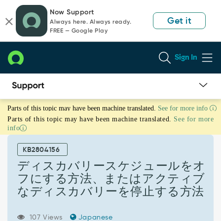
Skip
Skip
Now Support
to
to
Get it
Always here. Always ready.
page
chat
FREE — Google Play
content
Sign In
デ
Parts of this topic may have been machine translated.
See for more info
ィ
Parts of this topic may have been machine translated.
See for more
ス
info
カ
バ
KB2804156
リ
ー
ディスカバリースケジュールをオ
ス
フにする方法、またはアクティブ
ケ
なディスカバリーを停止する方法
ジ
ュ
ー
107 Views
Japanese