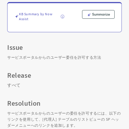
任
を
許
KB Summary by Now
Summarize
可
Assist
-
Support
and
Troubleshooting
Issue
サービスポータルからのユーザー委任を許可する方法
Release
すべて
Resolution
サービスポータルからのユーザーの委任を許可するには、以下の
リンクを使用して、[代理人] テーブルのリストビューの SP ヘッ
ダーメニューへのリンクを追加します。