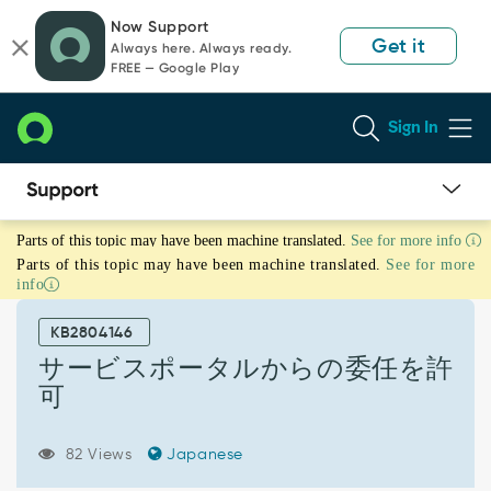
Skip
Skip
Now Support
to
to
Get it
Always here. Always ready.
page
chat
FREE — Google Play
content
Sign In
サ
Parts of this topic may have been machine translated.
See for more info
ー
Parts of this topic may have been machine translated.
See for more
ビ
info
ス
ポ
KB2804146
ー
タ
サービスポータルからの委任を許
ル
可
か
ら
の
82 Views
Japanese
委